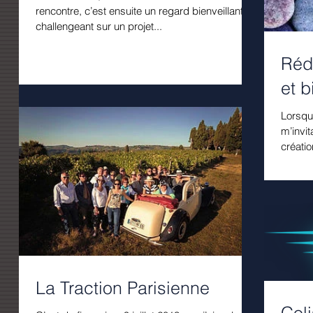
rencontre, c’est ensuite un regard bienveillant et
challengeant sur un projet...
Réd
et b
Lorsqu
m’invit
créatio
La Traction Parisienne