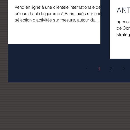
vend en ligne à une clientèle internationale des
ANT
séjours haut de gamme à Paris, axés sur une
sélection d’activités sur mesure, autour du...
agence
de Com
stratég
de...
1
2