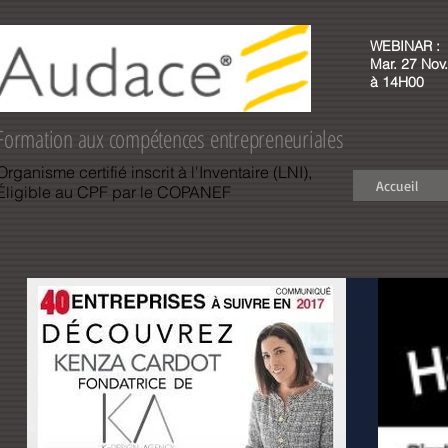
WEBINAR :
Mar. 27 Nov.
à 14H00
Formation aux compétences entrepreneuriales
Organisme certifié inscrit à l'Inventaire (LNI),
Accueil
Éligible au CPF par le COPANEF