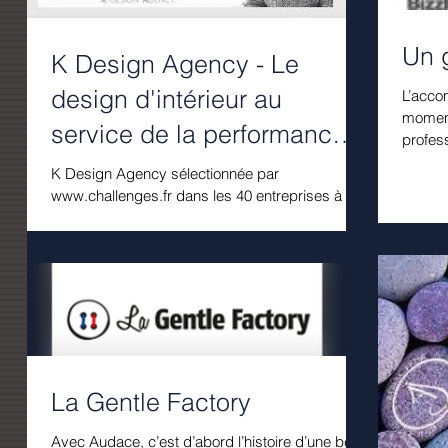
Un 
K Design Agency - Le
design d'intérieur au
L’acco
moment par
service de la performance
profess
de l’entreprise
K Design Agency sélectionnée par
www.challenges.fr dans les 40 entreprises à
suivre en 2017 ! : Son expérience à
l'internationale et sa...
La Gentle Factory
Avec Audace, c’est d’abord l’histoire d’une belle