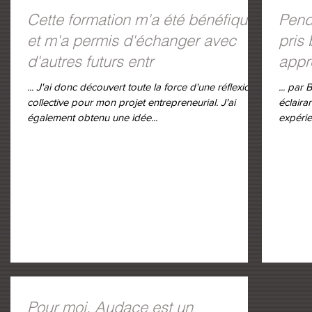
Cette formation m'a été bénéfique
Penda
et m'a permis d'échanger avec
pris 
d'autres futurs entr
appr
prés
... J'ai donc découvert toute la force d'une réflexion
... par Br
collective pour mon projet entrepreneurial. J'ai
éclaira
également obtenu une idée...
expérie
Pour moi, Audace est un