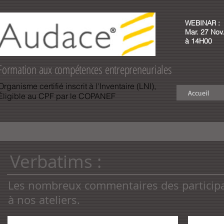
WEBINAR :
Mar. 27 Nov.
à 14H00
Formation aux compétences entrepreneuriales
Organisme certifié inscrit à l'Inventaire (LNI),
Accueil
Éligible au CPF par le COPANEF
Verbatims :
Les nombreux commentaires des particip
à nos ateliers.