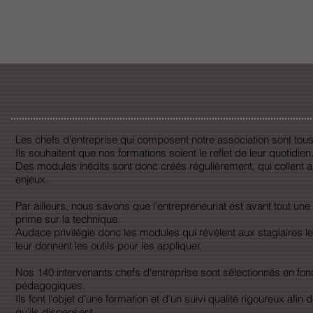
Les chefs d'entreprise qui composent notre association sont tous 
Ils souhaitent que nos formations soient le reflet de leur quotidien
Des modules inédits sont donc créés régulièrement, qui collent
enjeux.
Par ailleurs, nous savons que l'entrepreneuriat est avant tout un
prime sur la technique.
Audace privilégie donc les modules qui révèlent aux stagiaires le
leur donnent les outils pour les appliquer.
Nos 140 intervenants chefs d'entreprise sont sélectionnés en fonc
pédagogiques.
Ils font l'objet d'une formation et d'un suivi qualité rigoureux afin d
qu'ils dispensent.