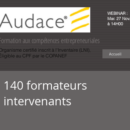
WEBINAR :
Mar. 27 Nov.
à 14H00
Formation aux compétences entrepreneuriales
Organisme certifié inscrit à l'Inventaire (LNI),
Accueil
Éligible au CPF par le COPANEF
140 formateurs
intervenants