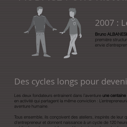
2007 : L
Bruno ALBANE
première structu
envie d’entrepre
Des cycles longs pour deveni
Les deux fondateurs entrainent dans l’aventure
une centaine 
en activité qui partagent la même conviction : L’entrepreneur
aventure humaine.
Tous ensemble, ils conçoivent des ateliers, inspirés de leur q
d’entrepreneur et donnent naissance à un cycle de 120 heure