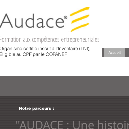
WEBINAR :
Jeu. 24 Jan
à 11H15
Formation aux compétences entrepreneuriales
Organisme certifié inscrit à l'Inventaire (LNI),
Accueil
Éligible au CPF par le COPANEF
Notre parcours :
"AUDACE : Une histoir