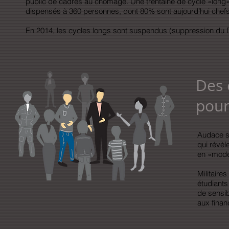
public de cadres au chômage. Une trentaine de cycle «long»
dispensés à 360 personnes, dont 80% sont aujourd’hui chefs
En 2014, les cycles longs sont suspendus (suppression du D
Des 
pour
Audace se
qui réve
en «mode
Militaire
étudiants
de sensibi
aux finan