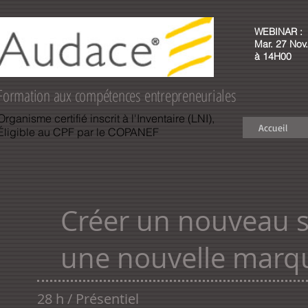
WEBINAR :
Mar. 27 Nov.
à 14H00
Formation aux compétences entrepreneuriales
Organisme certifié inscrit à l'Inventaire (LNI),
Accueil
Éligible au CPF par le COPANEF
Créer un nouveau s
une nouvelle marqu
28 h / Présentiel