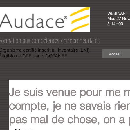
WEBINAR :
Mar. 27 Nov.
à 14H00
Formation aux compétences entrepreneuriales
Organisme certifié inscrit à l'Inventaire (LNI),
Accueil
Éligible au CPF par le COPANEF
Je suis venue pour me 
compte, je ne savais rien,
pas mal de chose, on a